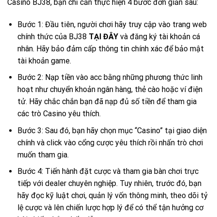
Casino BJ38, bạn chỉ cần thực hiện 4 bước đơn giản sau:
Bước 1: Đầu tiên, người chơi hãy truy cập vào trang web
chính thức của BJ38
TẠI ĐÂY
và đăng ký tài khoản cá
nhân. Hãy bảo đảm cấp thông tin chính xác để bảo mật
tài khoản game.
Bước 2: Nạp tiền vào acc bằng những phương thức linh
hoạt như chuyển khoản ngân hàng, thẻ cào hoặc ví điện
tử. Hãy chắc chắn bạn đã nạp đủ số tiền để tham gia
các trò Casino yêu thích.
Bước 3: Sau đó, bạn hãy chọn mục “Casino” tại giao diện
chính và click vào cổng cược yêu thích rồi nhấn trò chơi
muốn tham gia.
Bước 4: Tiến hành đặt cược và tham gia bàn chơi trực
tiếp với dealer chuyên nghiệp. Tuy nhiên, trước đó, bạn
hãy đọc kỹ luật chơi, quản lý vốn thông minh, theo dõi tỷ
lệ cược và lên chiến lược hợp lý để có thể tận hưởng cơ