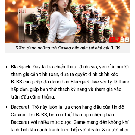
Điểm danh những trò Casino hấp dẫn tại nhà cái BJ38
Blackjack: Đây là trò chiến thuật đỉnh cao, yêu cầu người
tham gia cần tính toán, đưa ra quyết định chính xác.
BJ38 cung cấp đa dạng bàn Blackjack live với tỷ lệ thắng
hấp dẫn, giúp bạn thử thách kỹ năng và tham gia vào
trận đấu căng thẳng.
Baccarat: Trò này luôn là lựa chọn hàng đầu của tín đồ
Casino. Tại BJ38, bạn có thể tham gia những bàn
Baccarat với nhiều mức cược. Game mang đến không khí
kịch tính khi cạnh tranh trực tiếp với dealer & người chơi