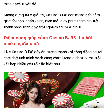
minh bạch tuyệt đối.
Không dừng lại ở giải trí, Casino BJ38 còn mang đến cảm
giác hồi hộp, phấn khích, biến mỗi giây phút tham gia trở
thành hành trình đầy trải nghiệm thú vị & giá trị.
Điểm cộng giúp sảnh Casino BJ38 thu hút
nhiều người chơi
Live Casino BJ38 gây ấn tượng mạnh với cộng đồng người
chơi nhờ tính minh bạch cùng chất lượng dịch vụ vượt trội,
kết hợp nhiều yếu tố đặc biệt sau: