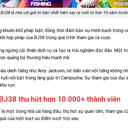
BJ38 là nhà cái giải trí bậc nhất hiện nay ra mắt từ hơn 10 năm trước
g khuôn khổ pháp luật, đồng thời đảm bảo sự minh bạch trong cá
ính hợp pháp của BJ38 trong quá trình tham gia cá cược.
 ngừng cải thiện dịch vụ và tạo ra trải nghiệm độc đáo. Một tro
 lược quảng bá thương hiệu mạnh mẽ.
hiệu danh tiếng như Amy Jackson, nữ diễn viên nổi tiếng không n
tuổi nổi bật trong làng giải trí Campuchia. Sự tham gia của đại 
khu vực.
BJ38 thu hút hơn 10.000+ thành viên
là một trong nhà cái hàng đầu, thu hút sự quan tâm, tham gia c
quả của một loạt ưu điểm vượt trội sau: