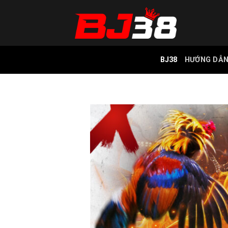
Skip
to
content
BJ38
HƯỚNG DẪ