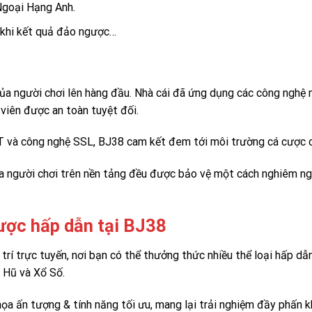
Ngoại Hạng Anh.
 khi kết quả đảo ngược…
ủa người chơi lên hàng đầu. Nhà cái đã ứng dụng các công nghệ
i viên được an toàn tuyệt đối.
và công nghệ SSL, BJ38 cam kết đem tới môi trường cá cược c
a người chơi trên nền tảng đều được bảo vệ một cách nghiêm ngặ
ược hấp dẫn tại BJ38
 trí trực tuyến, nơi bạn có thể thưởng thức nhiều thể loại hấp d
ổ Hũ và Xổ Số.
ọa ấn tượng & tính năng tối ưu, mang lại trải nghiệm đầy phấn kh