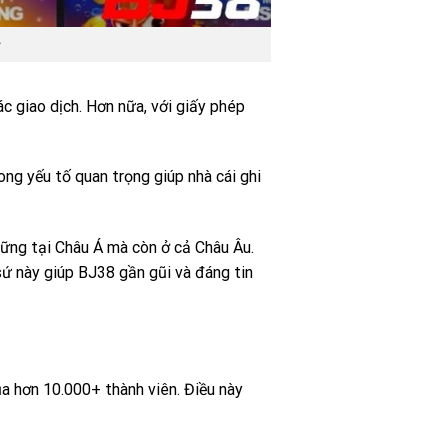
c giao dịch. Hơn nữa, với giấy phép
ng yếu tố quan trọng giúp nhà cái ghi
hững tại Châu Á mà còn ở cả Châu Âu.
sứ này giúp BJ38 gần gũi và đáng tin
ủa hơn 10.000+ thành viên. Điều này