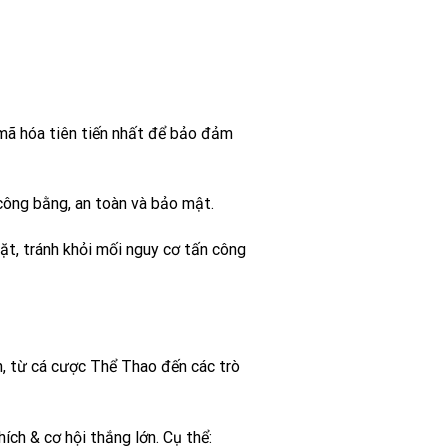
 mã hóa tiên tiến nhất để bảo đảm
ông bằng, an toàn và bảo mật.
t, tránh khỏi mối nguy cơ tấn công
ẫn, từ cá cược Thể Thao đến các trò
ích & cơ hội thắng lớn. Cụ thể: