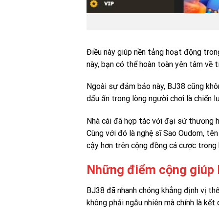
Điều này giúp nền tảng hoạt động tron
này, bạn có thể hoàn toàn yên tâm về t
Ngoài sự đảm bảo này, BJ38 cũng không
dấu ấn trong lòng người chơi là chiến
Nhà cái đã hợp tác với đại sứ thương 
Cùng với đó là nghệ sĩ Sao Oudom, tên 
cậy hơn trên cộng đồng cá cược trong 
Những điểm cộng giúp 
BJ38 đã nhanh chóng khẳng định vị thế 
không phải ngẫu nhiên mà chính là kết 