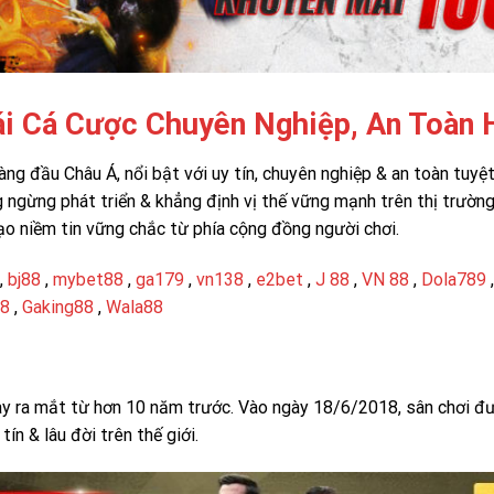
i Cá Cược Chuyên Nghiệp, An Toàn
àng đầu Châu Á, nổi bật với uy tín, chuyên nghiệp & an toàn tuyệ
 ngừng phát triển & khẳng định vị thế vững mạnh trên thị trườn
tạo niềm tin vững chắc từ phía cộng đồng người chơi.
,
bj88
,
mybet88
,
ga179
,
vn138
,
e2bet
,
J 88
,
VN 88
,
Dola789
88
,
Gaking88
,
Wala88
n nay ra mắt từ hơn 10 năm trước. Vào ngày 18/6/2018, sân chơi 
ín & lâu đời trên thế giới.