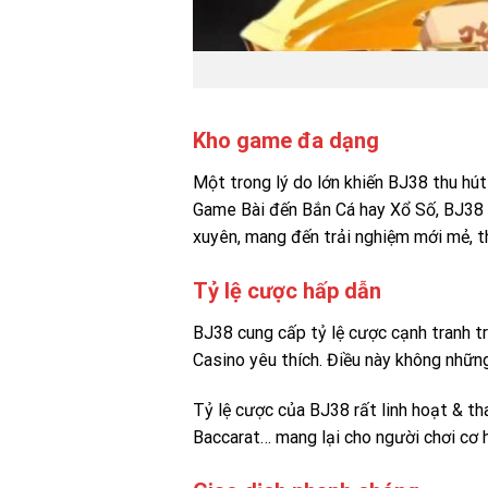
Kho game đa dạng
Một trong lý do lớn khiến BJ38 thu hú
Game Bài đến Bắn Cá hay Xổ Số, BJ38 
xuyên, mang đến trải nghiệm mới mẻ, th
Tỷ lệ cược hấp dẫn
BJ38 cung cấp tỷ lệ cược cạnh tranh tr
Casino yêu thích. Điều này không những
Tỷ lệ cược của BJ38 rất linh hoạt & th
Baccarat… mang lại cho người chơi cơ h